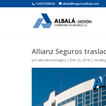
+34947508543
albala@segurosalbala.com
Allianz Seguros trasla
por
laboratoriomagico
|
Ene 23, 2018
|
Uncateg