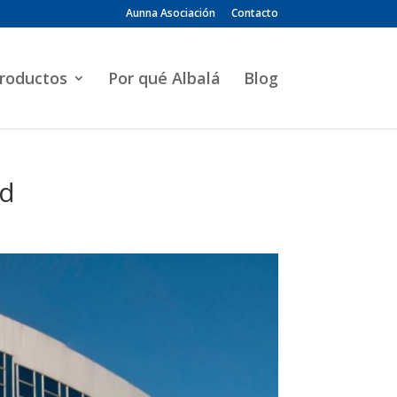
Aunna Asociación
Contacto
roductos
Por qué Albalá
Blog
id