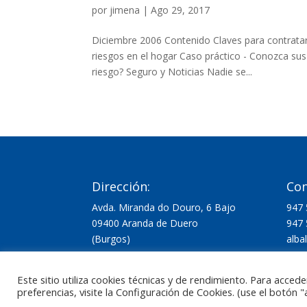
por
jimena
|
Ago 29, 2017
Diciembre 2006 Contenido Claves para contratar 
riesgos en el hogar Caso práctico - Conozca su
riesgo? Seguro y Noticias Nadie se...
Dirección:
Con
Avda. Miranda do Douro, 6 Bajo
947 
09400 Aranda de Duero
947 
(Burgos)
alba
Este sitio utiliza cookies técnicas y de rendimiento. Para acced
preferencias, visite la Configuración de Cookies. (use el botón "
Diseño gráfico realizado por
Laboratorio Mág