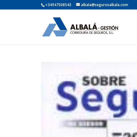
+34947508543
albala@segurosalbala.com