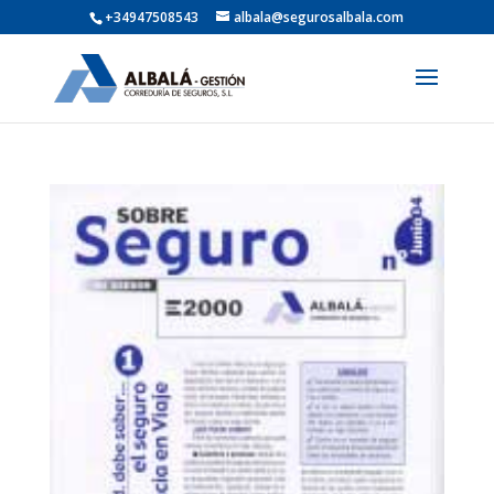
+34947508543
albala@segurosalbala.com